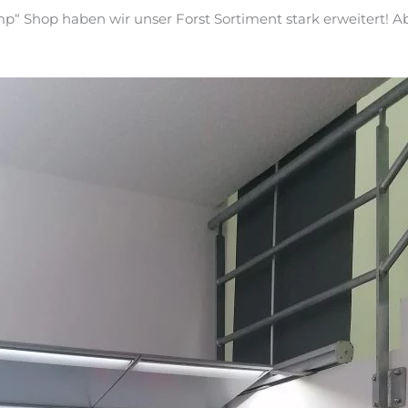
Shop haben wir unser Forst Sortiment stark erweitert! Ab so